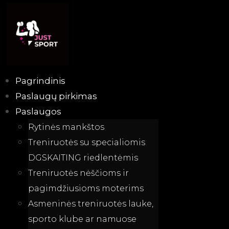
Skip
to
content
Pagrindinis
Paslaugų pirkimas
Paslaugos
Rytinės mankštos
Treniruotės su specialiomis
DGSKAITING riedlentėmis
Treniruotės nėščioms ir
pagimdžiusioms moterims
Asmeninės treniruotės lauke,
sporto klube ar namuose