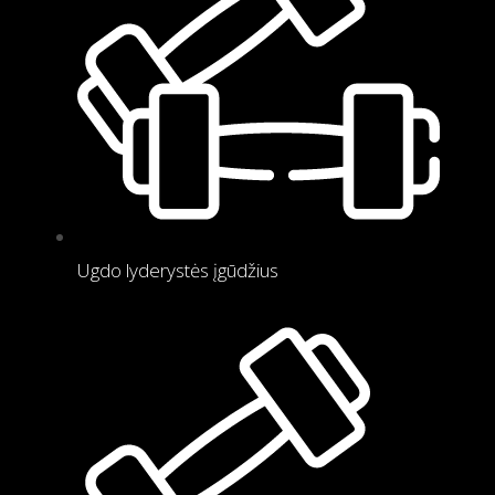
Ugdo lyderystės įgūdžius